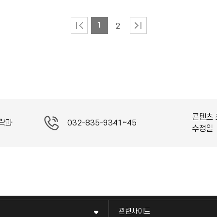
1
2
콘텐츠 
략과
032-835-9341~45
수정일
관련사이트