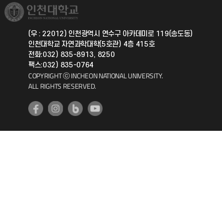
취업정보(학생)
총동문회
국제지원과
(우 : 22012) 인천광역시 연수구 아카데미로 119(송도동)
인천대학교 자연과학대학(5호관) 4층 415호
공자아카데미
전화:032) 835-8913, 8250
팩스:032) 835-0764
기초교육원
COPYRIGHT ⓒ INCHEON NATIONAL UNIVERSITY.
ALL RIGHTS RESERVED.
공학교육혁신센터
대학생활상담센터
사회봉사센터
생활원
원격지원