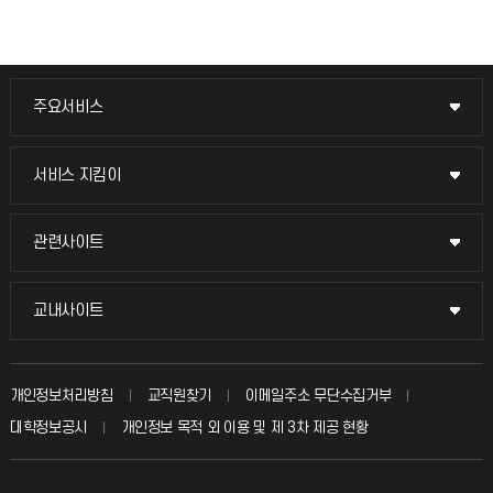
주요서비스
주요서비스
교무회의방송
서비스 지킴이
서비스 지킴이
교수채용
묻고 답하기
관련사이트
관련사이트
시설예약
불친절신고
국방헬프콜
교내사이트
교내사이트
인터넷증명
자주 묻는 질문(FAQ)
발전기금
교수회
입학안내
개인정보처리방침
교직원찾기
이메일주소 무단수집거부
칭찬마당
산학협력단
교육혁신본부
대학정보공시
개인정보 목적 외 이용 및 제 3차 제공 현황
직원채용
학생서비스 지킴이
소비자생활협동조합
국제교류과