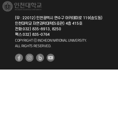
취업정보(학생)
총동문회
국제지원과
(우 : 22012) 인천광역시 연수구 아카데미로 119(송도동)
인천대학교 자연과학대학(5호관) 4층 415호
공자아카데미
전화:032) 835-8913, 8250
팩스:032) 835-0764
기초교육원
COPYRIGHT ⓒ INCHEON NATIONAL UNIVERSITY.
ALL RIGHTS RESERVED.
공학교육혁신센터
대학생활상담센터
사회봉사센터
생활원
원격지원