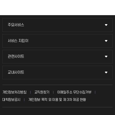
주요서비스
주요서비스
교무회의방송
서비스 지킴이
서비스 지킴이
교수채용
묻고 답하기
관련사이트
관련사이트
시설예약
불친절신고
국방헬프콜
교내사이트
교내사이트
인터넷증명
자주 묻는 질문(FAQ)
발전기금
교수회
입학안내
개인정보처리방침
교직원찾기
이메일주소 무단수집거부
칭찬마당
산학협력단
교육혁신본부
대학정보공시
개인정보 목적 외 이용 및 제 3차 제공 현황
직원채용
학생서비스 지킴이
소비자생활협동조합
국제교류과