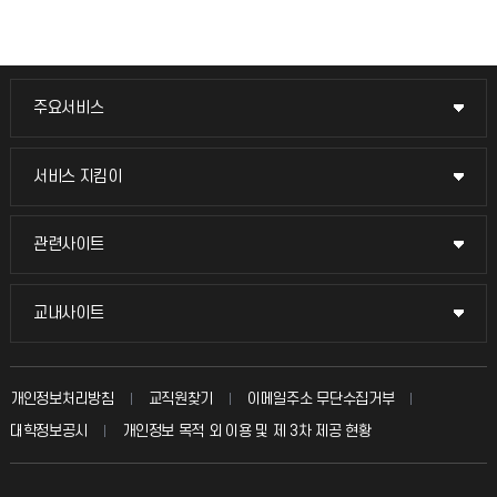
주요서비스
주요서비스
교무회의방송
서비스 지킴이
서비스 지킴이
교수채용
묻고 답하기
관련사이트
관련사이트
시설예약
불친절신고
국방헬프콜
교내사이트
교내사이트
인터넷증명
자주 묻는 질문(FAQ)
발전기금
교수회
입학안내
개인정보처리방침
교직원찾기
이메일주소 무단수집거부
칭찬마당
산학협력단
교육혁신본부
대학정보공시
개인정보 목적 외 이용 및 제 3차 제공 현황
직원채용
학생서비스 지킴이
소비자생활협동조합
국제교류과