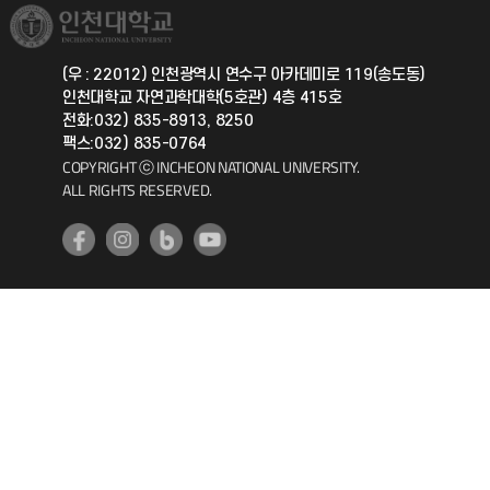
취업정보(학생)
총동문회
국제지원과
(우 : 22012) 인천광역시 연수구 아카데미로 119(송도동)
인천대학교 자연과학대학(5호관) 4층 415호
공자아카데미
전화:032) 835-8913, 8250
팩스:032) 835-0764
기초교육원
COPYRIGHT ⓒ INCHEON NATIONAL UNIVERSITY.
ALL RIGHTS RESERVED.
공학교육혁신센터
대학생활상담센터
사회봉사센터
생활원
원격지원