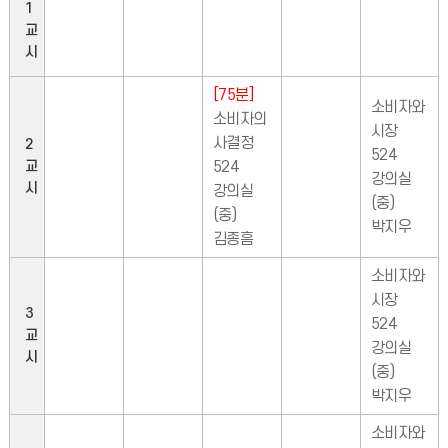
1
교
시
[75분]
소비자와
소비자의
시장
사결정
2
524
교
524
강의실
시
강의실
(중)
(중)
박지우
김종흠
소비자와
시장
3
524
교
강의실
시
(중)
박지우
소비자와