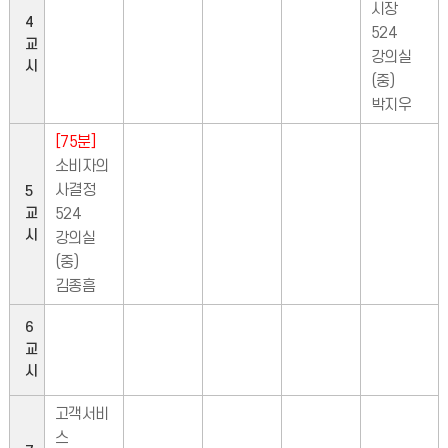
시장
4
524
교
강의실
시
(중)
박지우
[75분]
소비자의
사결정
5
교
524
시
강의실
(중)
김종흠
6
교
시
고객서비
스