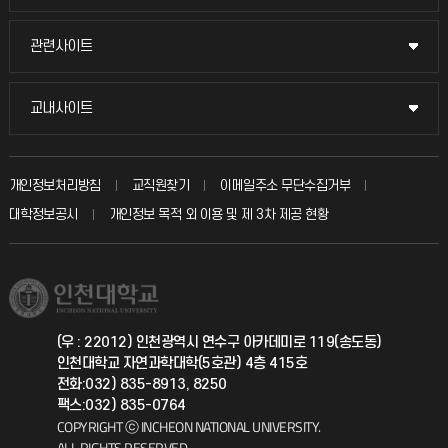
교수채용
묻고 답하기
관련사이트
관련사이트
시설예약
불친절신고
국방헬프콜
교내사이트
교내사이트
인터넷증명
자주 묻는 질문(FAQ)
발전기금
교수회
입학안내
개인정보처리방침
교직원찾기
이메일주소 무단수집거부
칭찬마당
산학협력단
교육혁신본부
대학정보공시
개인정보 목적 외 이용 및 제 3차 제공 현황
직원채용
학생서비스 지킴이
소비자생활협동조합
국제교류과
취업정보(학생)
총동문회
국제지원과
(우 : 22012) 인천광역시 연수구 아카데미로 119(송도동)
인천대학교 자연과학대학(5호관) 4층 415호
공자아카데미
전화:032) 835-8913, 8250
팩스:032) 835-0764
기초교육원
COPYRIGHT ⓒ INCHEON NATIONAL UNIVERSITY.
ALL RIGHTS RESERVED.