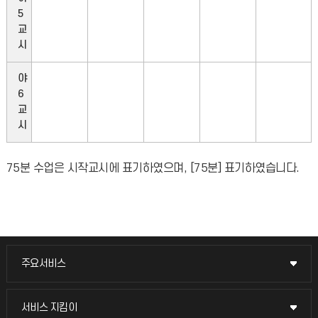
5
교
시
야
6
교
시
75분 수업은 시작교시에 표기하였으며, [75분] 표기하였습니다.
주요서비스
주요서비스
교무회의방송
서비스 지킴이
서비스 지킴이